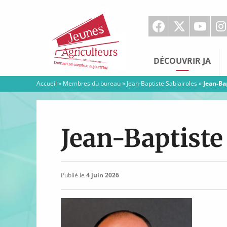
Jeunes
Agriculteurs
DÉCOUVRIR JA
Accueil
»
Membres du bureau
»
Jean-Baptiste Sablairoles
»
Jean-Ba
Jean-Baptiste
Publié le
4 juin 2026