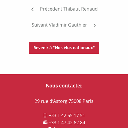
Post
Précédent
Thibaut Renaud
navigation
Suivant
Vladimir Gauthier
Revenir à "Nos élus nationaux"
Nous contacter
29 rue d’Astorg 75008 Paris
+33 1 42 65 17 51
+33 1 47 42 62 84