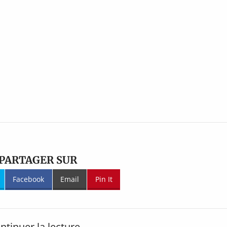
PARTAGER SUR
Facebook
Email
Pin It
ntinuer la lecture...