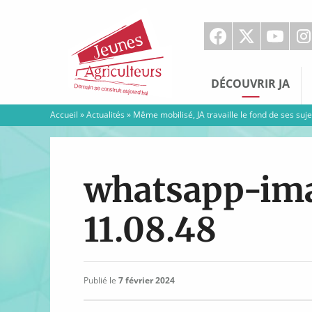
Jeunes
Agriculteurs
DÉCOUVRIR JA
Accueil
»
Actualités
»
Même mobilisé, JA travaille le fond de ses suje
whatsapp-ima
11.08.48
Publié le
7 février 2024