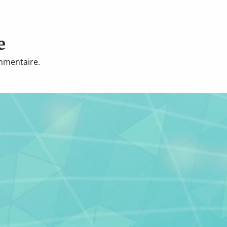
e
mmentaire.