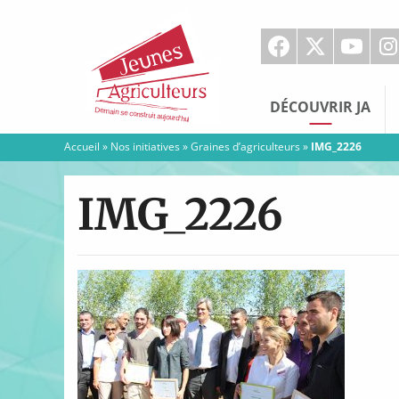
Jeunes
Agriculteurs
DÉCOUVRIR JA
Accueil
»
Nos initiatives
»
Graines d’agriculteurs
»
IMG_2226
IMG_2226