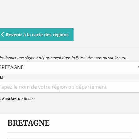
Revenir à la carte des régions
lectionner une région / département dans la liste ci-dessous ou sur la carte
u
earch
r:
 : Bouches-du-Rhone
BRETAGNE