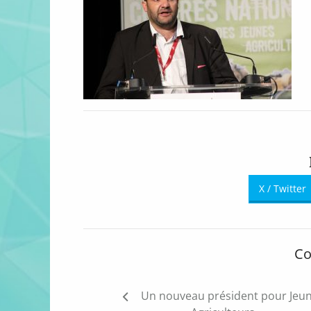
X / Twitter
Co
Navigation
Un nouveau président pour Jeu
de