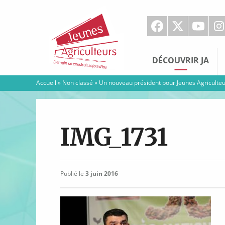
Jeunes
Agriculteurs
DÉCOUVRIR JA
Accueil
»
Non classé
»
Un nouveau président pour Jeunes Agriculte
IMG_1731
Publié le
3 juin 2016