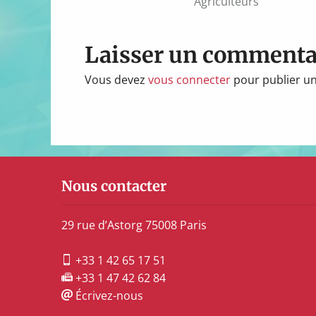
Agriculteurs
l’article
Laisser un commenta
Vous devez
vous connecter
pour publier u
Nous contacter
29 rue d’Astorg 75008 Paris
+33 1 42 65 17 51
+33 1 47 42 62 84
Écrivez-nous