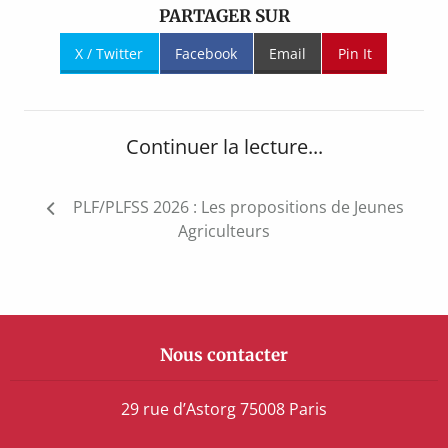
PARTAGER SUR
X / Twitter
Facebook
Email
Pin It
Continuer la lecture...
Navigation
PLF/PLFSS 2026 : Les propositions de Jeunes
de
Agriculteurs
l’article
Nous contacter
29 rue d’Astorg 75008 Paris