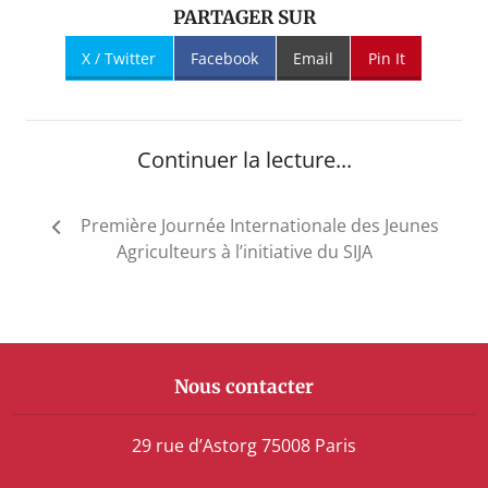
PARTAGER SUR
X / Twitter
Facebook
Email
Pin It
Continuer la lecture...
Navigation
Première Journée Internationale des Jeunes
de
Agriculteurs à l’initiative du SIJA
l’article
Nous contacter
29 rue d’Astorg 75008 Paris