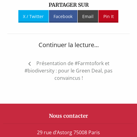
PARTAGER SUR
X / Twitter
Facebook
Email
Pin It
Continuer la lecture...
Navigation
Présentation de #Farmtofork et
de
#biodiversity : pour le Green Deal, pas
l’article
convaincus !
Nous contacter
29 rue d’Astorg 75008 Paris