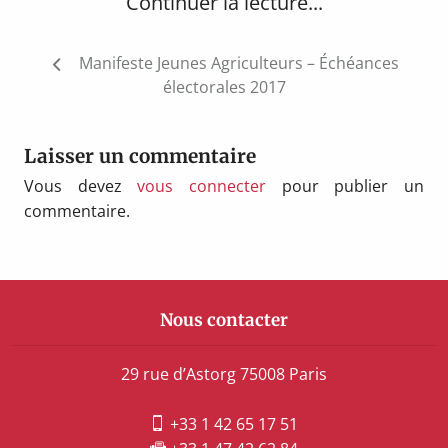
Continuer la lecture...
Navigation
Manifeste Jeunes Agriculteurs – Échéances
de
électorales 2017
l’article
Laisser un commentaire
Vous devez
vous connecter
pour publier un
commentaire.
Nous contacter
29 rue d’Astorg 75008 Paris
+33 1 42 65 17 51