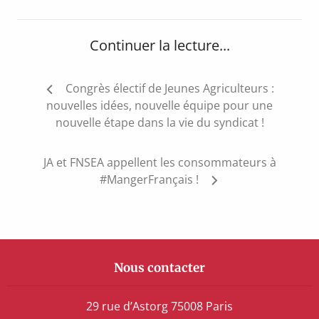
Continuer la lecture...
Navigation
Congrès électif de Jeunes Agriculteurs :
de
nouvelles idées, nouvelle équipe pour une
l’article
nouvelle étape dans la vie du syndicat !
JA et FNSEA appellent les consommateurs à
#MangerFrançais !
Nous contacter
29 rue d’Astorg 75008 Paris