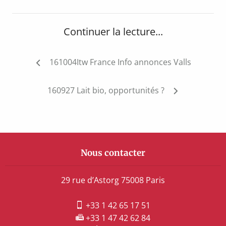
Continuer la lecture...
Navigation
161004Itw France Info annonces Valls
de
l’article
160927 Lait bio, opportunités ?
Nous contacter
29 rue d’Astorg 75008 Paris
+33 1 42 65 17 51
+33 1 47 42 62 84