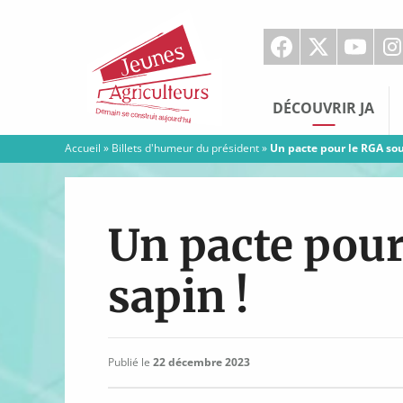
Jeunes
Agriculteurs
DÉCOUVRIR JA
Accueil
»
Billets d'humeur du président
»
Un pacte pour le RGA sous
Un pacte pour
sapin !
Publié le
22 décembre 2023