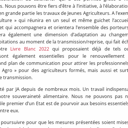
ous pouvons être fiers d’être à l’initiative, à l’élaboratio
n grande partie les travaux de Jeunes Agriculteurs. A l’exe
ulture » qui réunira en un seul et même guichet l’accueil
on et qui accompagnera et orientera l’ensemble des porteur
grera également une dimension d’adaptation au change
oitations au moment de la transmission/reprise, qui fait éc
otre
Livre Blanc 2022
qui proposaient déjà de tels ou
ont également essentielles pour le renouvellement
nd plan de communication pour attirer les professionnel
 Agro » pour des agriculteurs formés, mais aussi et sur
 transmission.
orté par JA depuis de nombreux mois. Un travail indispens
 notre souveraineté alimentaire. Nous ne pouvons pas 
ôle premier d’un Etat est de pourvoir aux besoins essentiel
entre eux.
e poursuivre pour que les mesures présentées soient mise