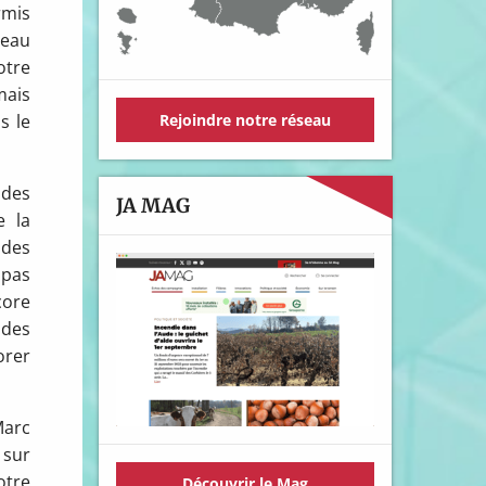
rmis
seau
otre
mais
Rejoindre notre réseau
s le
 des
JA MAG
e la
 des
 pas
core
 des
orer
Marc
 sur
otre
Découvrir le Mag