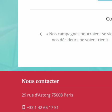
Co
Navigation
« Nos campagnes pourraient se vid
de
nos décideurs ne voient rien »
l’article
Nous contacter
29 rue d’Astorg 75008 Paris
+33 1 42 65 17 51