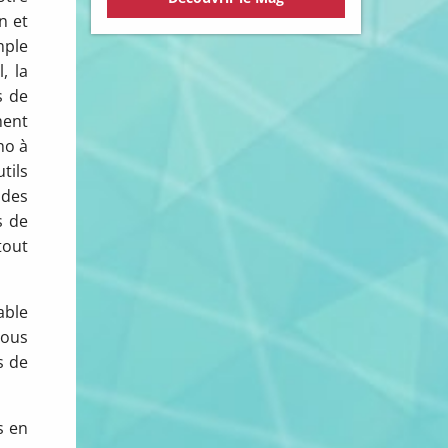
n et
mple
, la
s de
ment
ho à
tils
 des
s de
tout
able
nous
s de
s en