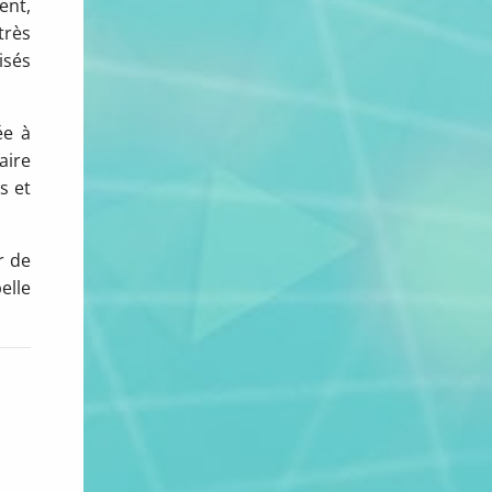
ent,
très
isés
ée à
aire
s et
r de
elle