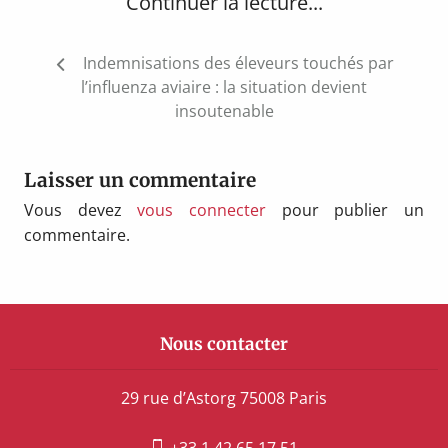
Continuer la lecture...
Navigation
Indemnisations des éleveurs touchés par
de
l’influenza aviaire : la situation devient
l’article
insoutenable
Laisser un commentaire
Vous devez
vous connecter
pour publier un
commentaire.
Nous contacter
29 rue d’Astorg 75008 Paris
+33 1 42 65 17 51