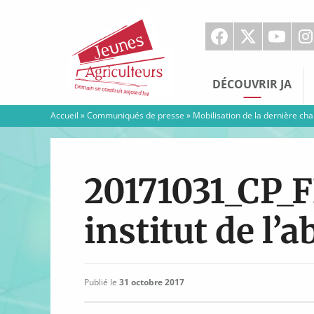
Jeunes
Agriculteurs
DÉCOUVRIR JA
Accueil
»
Communiqués de presse
»
Mobilisation de la dernière chan
20171031_CP_
institut de l’a
Publié le
31 octobre 2017