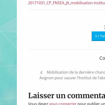
20171031_CP_FNSEA_JA_mobilisation institut 
X / Tw
Co
Navigation
Mobilisation de la dernière chan
de
Avignon pour sauver l’Institut de l’abe
l’article
Laisser un commenta
Vous devez
vous connecter
pour publier u