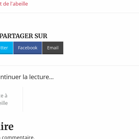
de l'abeille
PARTAGER SUR
itter
Facebook
Email
ntinuer la lecture...
ce à
ille
ire
n commentaire.