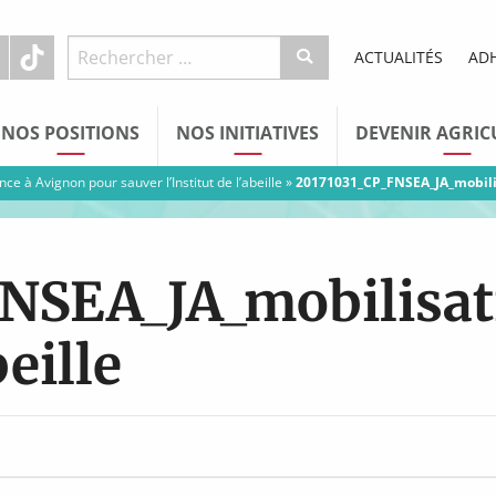
ACTUALITÉS
AD
NOS POSITIONS
NOS INITIATIVES
DEVENIR AGRIC
ce à Avignon pour sauver l’Institut de l’abeille
»
20171031_CP_FNSEA_JA_mobilisa
FNSEA_JA_mobilisat
beille