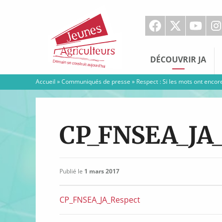
Jeunes
Agriculteurs
DÉCOUVRIR JA
Accueil
»
Communiqués de presse
»
Respect : Si les mots ont encor
CP_FNSEA_JA_
Publié le
1 mars 2017
CP_FNSEA_JA_Respect