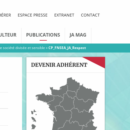
HÉRER
ESPACE PRESSE
EXTRANET
CONTACT
ULTEUR
PUBLICATIONS
JA MAG
e société divisée et sensible
»
CP_FNSEA_JA_Respect
DEVENIR ADHÉRENT