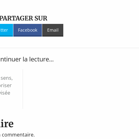
PARTAGER SUR
itter
Facebook
Email
ntinuer la lecture...
 sens,
oriser
visée
ire
n commentaire.