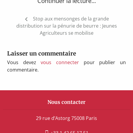
Continuer la lecture...
Navigation
Stop aux mensonges de la grande
de
distribution sur la pénurie de beurre : Jeunes
l’article
Agriculteurs se mobilise
Laisser un commentaire
Vous devez
vous connecter
pour publier un
commentaire.
Nous contacter
29 rue d’Astorg 75008 Paris
+33 1 42 65 17 51