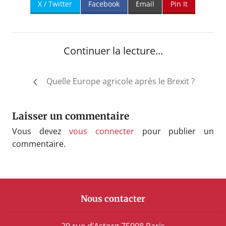
X / Twitter
Facebook
Email
Pin It
Continuer la lecture...
Navigation
Quelle Europe agricole après le Brexit ?
de
l’article
Laisser un commentaire
Vous devez
vous connecter
pour publier un
commentaire.
Nous contacter
29 rue d’Astorg 75008 Paris