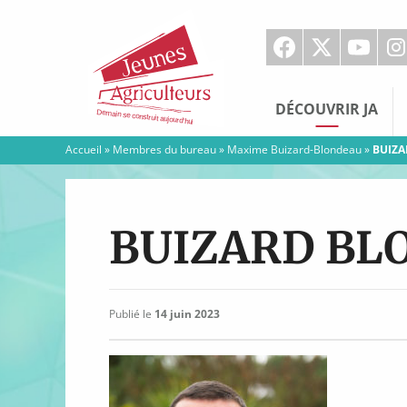
Jeunes
Agriculteurs
DÉCOUVRIR JA
Accueil
»
Membres du bureau
»
Maxime Buizard-Blondeau
»
BUIZ
BUIZARD BL
Publié le
14 juin 2023