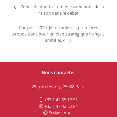
Navigation
Zones de non-traitement : ramenons de la
de
raison dans le débat
l’article
Pac post-2020, JA formule ses premières
propositions pour un plan stratégique français
ambitieux
Nous contacter
29 rue d’Astorg 75008 Paris
+33 1 42 65 17 51
+33 1 47 42 62 84
Écrivez-nous