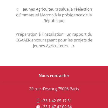
Navigation
Jeunes Agriculteurs salue la réélection
de
d’Emmanuel Macron à la présidence de la
l’article
République
Préparation à l’installation : un rapport du
CGAAER encourageant pour les projets de
Jeunes Agriculteurs
Nous contacter
29 rue d’Astorg 75008 Paris
+33 1 42 65 17 51
+33 1 47 42 62 84