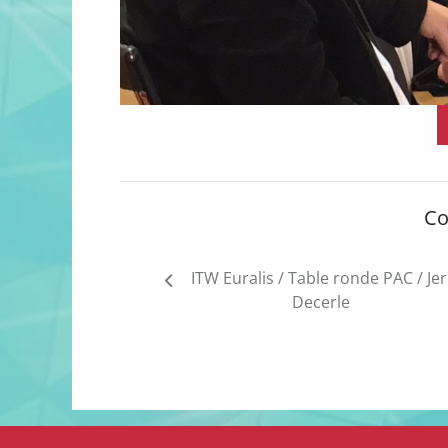
Co
Navigation
ITW Euralis / Table ronde PAC / J
de
Decerle
l’article