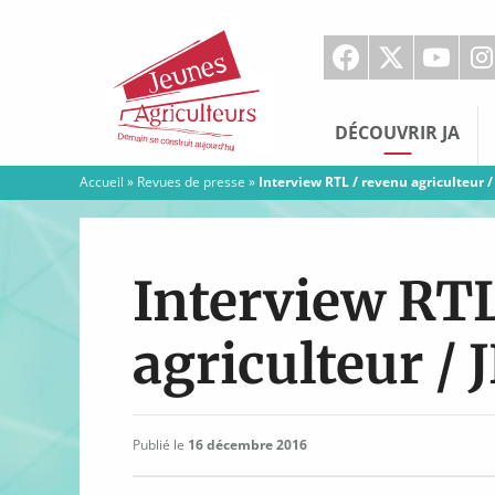
Jeunes
Agriculteurs
DÉCOUVRIR JA
Accueil
»
Revues de presse
»
Interview RTL / revenu agriculteur /
Interview RTL
agriculteur / 
Publié le
16 décembre 2016