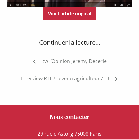
Voir l'article original
Continuer la lecture...
Navigation
Itw l’Opinion Jeremy Decerle
de
l’article
Interview RTL / revenu agriculteur / JD
Nous contacter
29 rue d’Astorg 75008 Paris