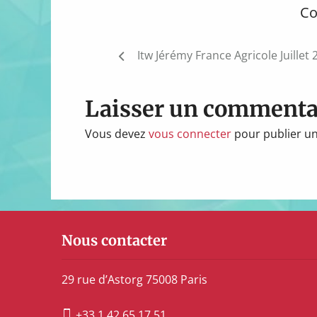
Co
Navigation
Itw Jérémy France Agricole Juillet 
de
l’article
Laisser un commenta
Vous devez
vous connecter
pour publier u
Nous contacter
29 rue d’Astorg 75008 Paris
+33 1 42 65 17 51