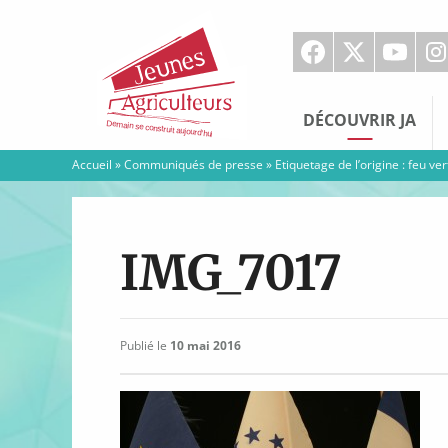
Jeunes
Agriculteurs
DÉCOUVRIR JA
Accueil
»
Communiqués de presse
»
Etiquetage de l’origine : feu ve
IMG_7017
Publié le
10 mai 2016