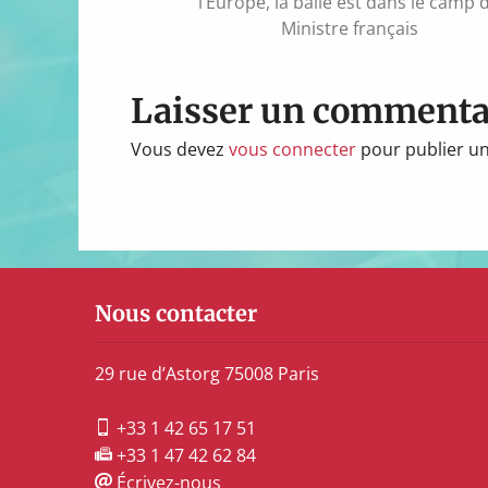
l’Europe, la balle est dans le camp 
l’article
Ministre français
Laisser un commenta
Vous devez
vous connecter
pour publier u
Nous contacter
29 rue d’Astorg 75008 Paris
+33 1 42 65 17 51
+33 1 47 42 62 84
Écrivez-nous