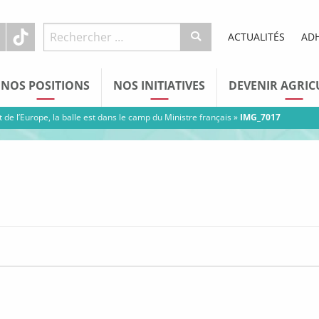
ACTUALITÉS
AD
NOS POSITIONS
NOS INITIATIVES
DEVENIR AGRIC
rt de l’Europe, la balle est dans le camp du Ministre français
»
IMG_7017