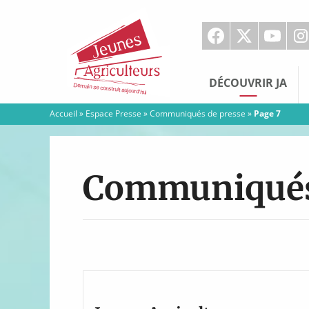
Jeunes
Agriculteurs
DÉCOUVRIR JA
Accueil
»
Espace Presse
»
Communiqués de presse
»
Page 7
Communiqués